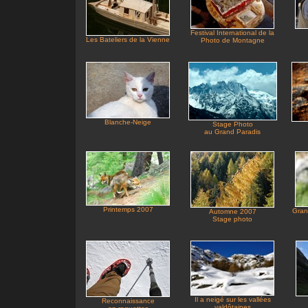
Festival International de la
Les Bateliers de la Vienne
Photo de Montagne
Blanche-Neige
Stage Photo
au Grand Paradis
Printemps 2007
Gran
Automne 2007
Stage photo
Il a neigé sur les vallées
Reconnaissance
valdôtaines