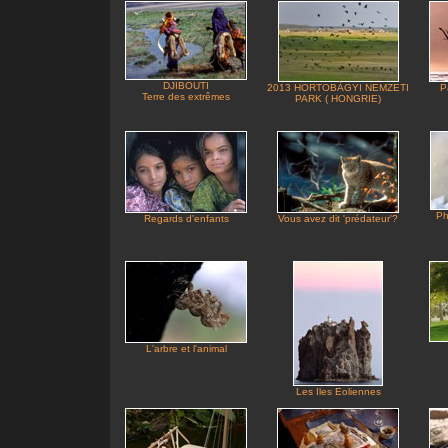
DJIBOUTI
2013 HORTOBÀGYI NEMZETI
P
Terre des extrêmes
PARK ( HONGRIE)
Ph
Regards d'enfants
Vous avez dit 'prédateur'?
L'arbre et l'animal
Les Iles Eoliennes