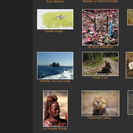
Balade au Grand Paradis
Paul Watson
Quelle image...
JE SUIS CHARLIE
Invité à vie
HAKIM, est mon invité
Félinement vôtre...
Le Peuple Rouge